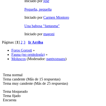
Iniciado por
jose
Pequeña, pequeña
Iniciado por
Carmen Montoro
Una babosa "fantasma"
Iniciado por
magoni
Páginas: [
1
]
2
3
Ir Arriba
Foros Gorosti
»
Fauna (no ornitología)
»
Moluscos
(Moderador:
pantxozuazu
)
Tema normal
Tema candente (Más de 15 respuestas)
Tema muy candente (Más de 25 respuestas)
Tema bloqueado
Tema fijado
Encuesta