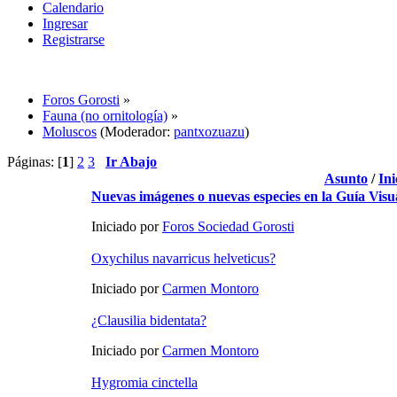
Calendario
Ingresar
Registrarse
Foros Gorosti
»
Fauna (no ornitología)
»
Moluscos
(Moderador:
pantxozuazu
)
Páginas: [
1
]
2
3
Ir Abajo
Asunto
/
Ini
Nuevas imágenes o nuevas especies en la Guía Visu
Iniciado por
Foros Sociedad Gorosti
Oxychilus navarricus helveticus?
Iniciado por
Carmen Montoro
¿Clausilia bidentata?
Iniciado por
Carmen Montoro
Hygromia cinctella