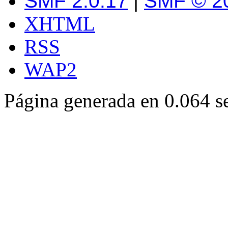
SMF 2.0.17
|
SMF © 2
XHTML
RSS
WAP2
Página generada en 0.064 s