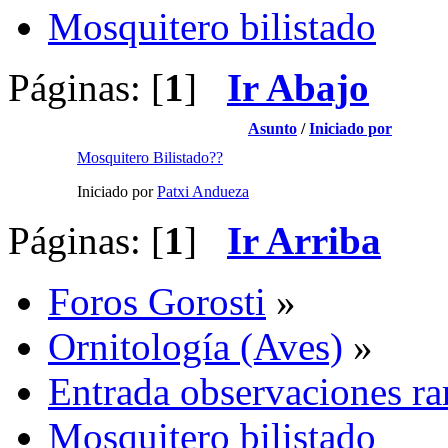
Mosquitero bilistado
Páginas: [
1
]
Ir Abajo
Asunto
/
Iniciado por
Mosquitero Bilistado??
Iniciado por
Patxi Andueza
Páginas: [
1
]
Ir Arriba
Foros Gorosti
»
Ornitología (Aves)
»
Entrada observaciones ra
Mosquitero bilistado