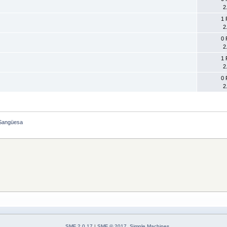
2
1 
2
0 
2
1 
2
0 
2
Sangüesa
SMF 2.0.17
|
SMF © 2017
,
Simple Machines