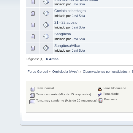
Iniciado por
Javi Sola
Gaviota cabeciegra
Iniciado por
Javi Sola
21 - 22 agosto
Iniciado por
Javi Sola
Sangüesa
Iniciado por
Javi Sola
Sangüesa/Aibar
Iniciado por
Javi Sola
Páginas: [
1
]
Ir Arriba
Foros Gorosti
»
Ornitología (Aves)
»
Observaciones por localidades
»
Tema normal
Tema bloqueado
Tema fijado
Tema candente (Más de 15 respuestas)
Encuesta
Tema muy candente (Más de 25 respuestas)