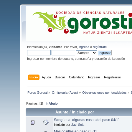
Bienvenido(a),
Visitante
. Por favor,
ingresa
o
regístrate
.
Ingresar con nombre de usuario, contraseña y duración de la sesión
Inicio
Ayuda
Buscar
Calendario
Ingresar
Registrarse
Foros Gorosti
»
Ornitología (Aves)
»
Observaciones por localidades
»
Páginas: [
1
]
Ir Abajo
Asunto
/
Iniciado por
Sangüesa: algunas cosas del paso 04/11
Iniciado por
Javi Sola
Más cosillas en paso 05/11