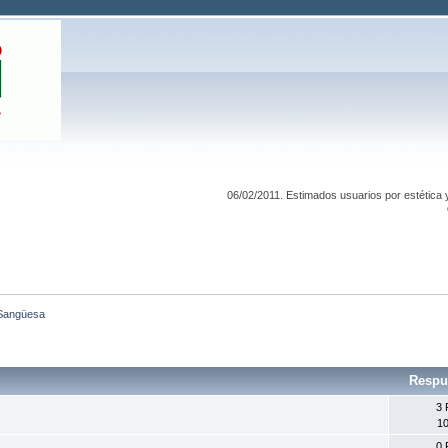
06/02/2011. Estimados usuarios por estética 
Sangüesa
Respu
3 
10
0 