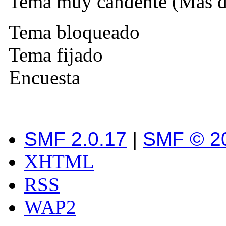
Tema muy candente (Más de
Tema bloqueado
Tema fijado
Encuesta
SMF 2.0.17
|
SMF © 2
XHTML
RSS
WAP2