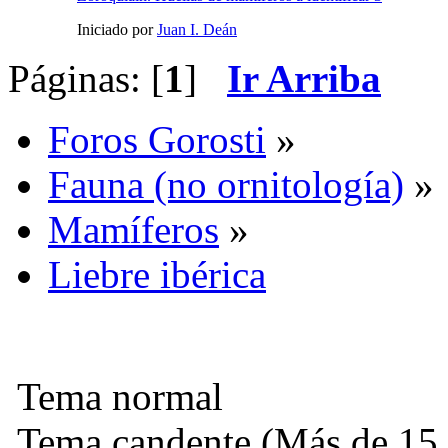
Iniciado por
Juan I. Deán
Páginas: [
1
]
Ir Arriba
Foros Gorosti
»
Fauna (no ornitología)
»
Mamíferos
»
Liebre ibérica
Tema normal
Tema candente (Más de 15 