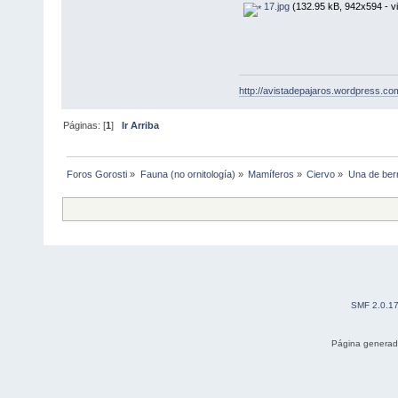
17.jpg
(132.95 kB, 942x594 - vi
http://avistadepajaros.wordpress.co
Páginas: [
1
]
Ir Arriba
Foros Gorosti
»
Fauna (no ornitología)
»
Mamíferos
»
Ciervo
»
Una de ber
SMF 2.0.1
Página generad