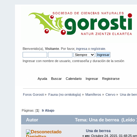
Bienvenido(a),
Visitante
. Por favor,
ingresa
o
regístrate
.
Ingresar con nombre de usuario, contraseña y duración de la sesión
Inicio
Ayuda
Buscar
Calendario
Ingresar
Registrarse
Foros Gorosti
»
Fauna (no ornitología)
»
Mamíferos
»
Ciervo
»
Una de ber
Páginas: [
1
]
Ir Abajo
Autor
Tema: Una de berrea (Leído 
Una de berrea
Danieltxo
«
en:
Octubre 24, 2015, 01:48:25 pm