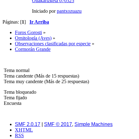
Ollakarizketa 070325
Iniciado por
pantxozuazu
Páginas: [
1
]
Ir Arriba
Foros Gorosti
»
Ornitología (Aves)
»
Observaciones clasificadas por especie
»
Cormorán Grande
Tema normal
Tema candente (Más de 15 respuestas)
Tema muy candente (Más de 25 respuestas)
Tema bloqueado
Tema fijado
Encuesta
SMF 2.0.17
|
SMF © 2017
,
Simple Machines
XHTML
RSS