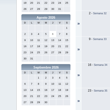
19
20
21
22
23
24
25
26
27
28
29
30
31
2
-
Semana 32
Agosto 2026
»
D
L
M
M
J
V
S
1
2
3
4
5
6
7
8
9
-
Semana 33
9
10
11
12
13
14
15
16
17
18
19
20
21
22
»
23
24
25
26
27
28
29
30
31
16
-
Semana 34
Septiembre 2026
D
L
M
M
J
V
S
»
1
2
3
4
5
6
7
8
9
10
11
12
13
14
15
16
17
18
19
23
-
Semana 35
20
21
22
23
24
25
26
»
27
28
29
30