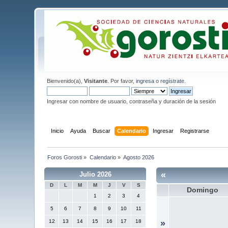
Bienvenido(a),
Visitante
. Por favor,
ingresa
o
regístrate
.
Ingresar con nombre de usuario, contraseña y duración de la sesión
Inicio
Ayuda
Buscar
Calendario
Ingresar
Registrarse
Foros Gorosti
»
Calendario
»
Agosto 2026
«
Julio 2026
D
L
M
M
J
V
S
Domingo
1
2
3
4
5
6
7
8
9
10
11
12
13
14
15
16
17
18
»