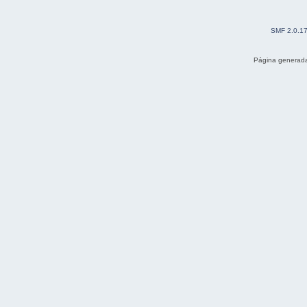
SMF 2.0.1
Página generada