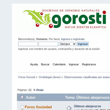
Bienvenido(a),
Visitante
. Por favor,
ingresa
o
regístrate
.
Ingresar con nombre de usuario, contraseña y duración de la sesión
Inicio
Ayuda
Buscar
Calendario
Ingresar
Registrarse
Foros Gorosti
»
Ornitología (Aves)
»
Observaciones clasificadas por espec
Páginas: [
1
]
Ir Abajo
Autor
Tema: Últimos abejarucos
Últimos abejarucos
Foros Sociedad