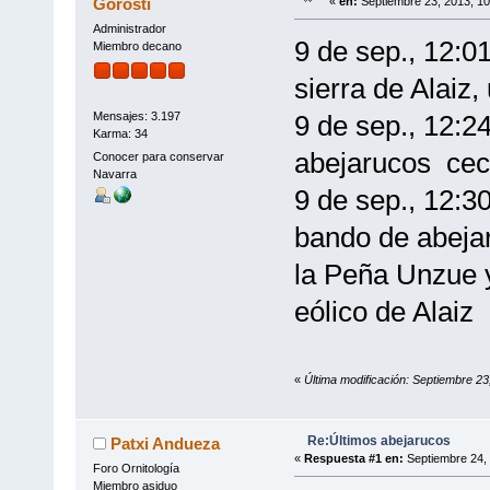
Gorosti
«
en:
Septiembre 23, 2013, 10
Administrador
9 de sep., 12:0
Miembro decano
sierra de Alai
Mensajes: 3.197
9 de sep., 12:2
Karma: 34
abejarucos ce
Conocer para conservar
Navarra
9 de sep., 12:3
bando de abejar
la Peña Unzue y
eólico de Alai
«
Última modificación: Septiembre 2
Re:Últimos abejarucos
Patxi Andueza
«
Respuesta #1 en:
Septiembre 24, 
Foro Ornitología
Miembro asiduo