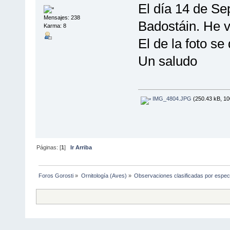
El día 14 de Se
Mensajes: 238
Badostáin. He v
Karma: 8
El de la foto se
Un saludo
IMG_4804.JPG
(250.43 kB, 10
Páginas: [
1
]
Ir Arriba
Foros Gorosti
»
Ornitología (Aves)
»
Observaciones clasificadas por espec