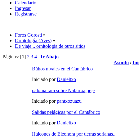
Calendario
Ingresar
Registrarse
Foros Gorosti
»
Ornitología (Aves)
»
De viaje... ornitología de otros sitios
Páginas: [
1
]
2
3
4
Ir Abajo
Asunto
/
Ini
Búhos nivales en el Cantábrico
Iniciado por
Danieltxo
paloma rara sobre Nafarroa, jeje
Iniciado por
pantxozuazu
Salidas pelágicas por el Cantábrico
Iniciado por
Danieltxo
Halcones de Eleonora por tierras sorianas...