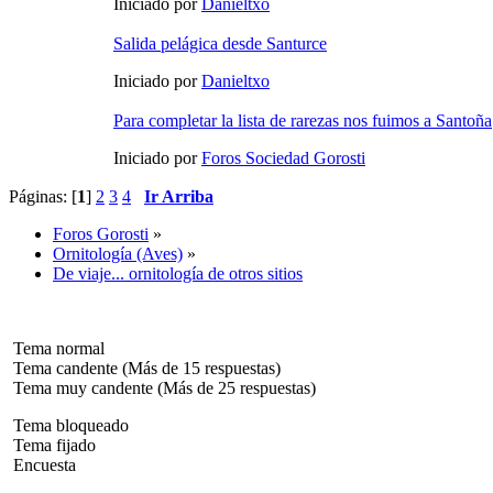
Iniciado por
Danieltxo
Salida pelágica desde Santurce
Iniciado por
Danieltxo
Para completar la lista de rarezas nos fuimos a Santoña
Iniciado por
Foros Sociedad Gorosti
Páginas: [
1
]
2
3
4
Ir Arriba
Foros Gorosti
»
Ornitología (Aves)
»
De viaje... ornitología de otros sitios
Tema normal
Tema candente (Más de 15 respuestas)
Tema muy candente (Más de 25 respuestas)
Tema bloqueado
Tema fijado
Encuesta