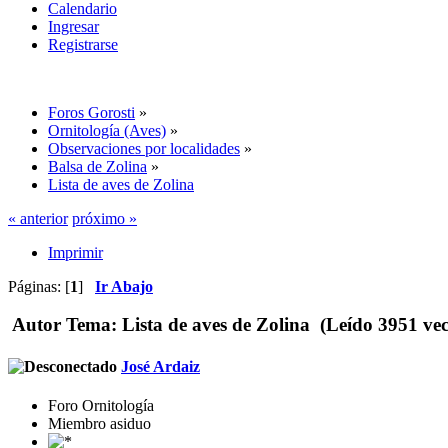
Calendario
Ingresar
Registrarse
Foros Gorosti
»
Ornitología (Aves)
»
Observaciones por localidades
»
Balsa de Zolina
»
Lista de aves de Zolina
« anterior
próximo »
Imprimir
Páginas: [
1
]
Ir Abajo
Autor
Tema: Lista de aves de Zolina (Leído 3951 vec
José Ardaiz
Foro Ornitología
Miembro asiduo