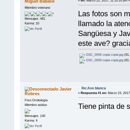
Miguel Babace
«
en:
Marzo 22, 2017, 11:10:20 pm »
Miembro veterano
Las fotos son 
Mensajes: 481
llamado la aten
Karma: 10
Sangüesa y Jav
este ave? graci
DSC_0006 copia copia.jpg
(91.
DSC_0009 copia copia.jpg
(81.
Re:Ave blanca
Javier
Robres
«
Respuesta #1 en:
Marzo 23, 2017
Foro Ornitología
Tiene pinta de 
Miembro asiduo
Mensajes: 140
Karma: 4