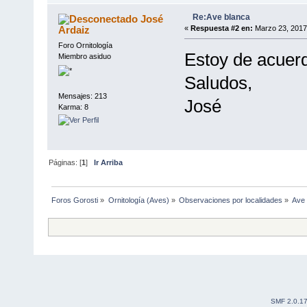
Re:Ave blanca
José
Ardaiz
«
Respuesta #2 en:
Marzo 23, 2017
Foro Ornitología
Estoy de acuerd
Miembro asiduo
Saludos,
Mensajes: 213
José
Karma: 8
Páginas: [
1
]
Ir Arriba
Foros Gorosti
»
Ornitología (Aves)
»
Observaciones por localidades
»
Ave 
SMF 2.0.1