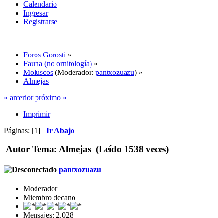
Calendario
Ingresar
Registrarse
Foros Gorosti
»
Fauna (no ornitología)
»
Moluscos
(Moderador:
pantxozuazu
) »
Almejas
« anterior
próximo »
Imprimir
Páginas: [
1
]
Ir Abajo
Autor
Tema: Almejas (Leído 1538 veces)
pantxozuazu
Moderador
Miembro decano
Mensajes: 2.028