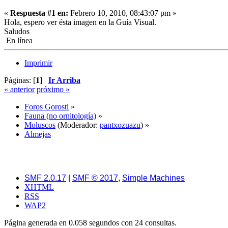
«
Respuesta #1 en:
Febrero 10, 2010, 08:43:07 pm »
Hola, espero ver ésta imagen en la Guía Visual.
Saludos
En línea
Imprimir
Páginas: [
1
]
Ir Arriba
« anterior
próximo »
Foros Gorosti
»
Fauna (no ornitología)
»
Moluscos
(Moderador:
pantxozuazu
) »
Almejas
SMF 2.0.17
|
SMF © 2017
,
Simple Machines
XHTML
RSS
WAP2
Página generada en 0.058 segundos con 24 consultas.