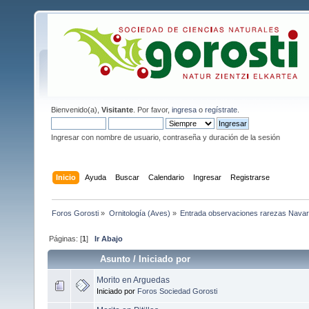
Bienvenido(a),
Visitante
. Por favor,
ingresa
o
regístrate
.
Ingresar con nombre de usuario, contraseña y duración de la sesión
Inicio
Ayuda
Buscar
Calendario
Ingresar
Registrarse
Foros Gorosti
»
Ornitología (Aves)
»
Entrada observaciones rarezas Navar
Páginas: [
1
]
Ir Abajo
Asunto
/
Iniciado por
Morito en Arguedas
Iniciado por
Foros Sociedad Gorosti