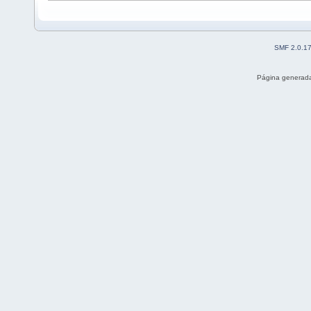
SMF 2.0.1
Página generada