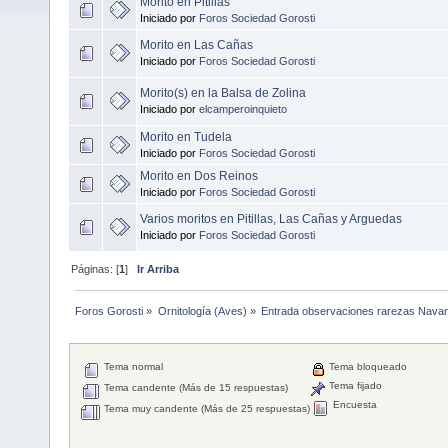
Morito en Pitillas
Iniciado por
Foros Sociedad Gorosti
Morito en Las Cañas
Iniciado por
Foros Sociedad Gorosti
Morito(s) en la Balsa de Zolina
Iniciado por
elcamperoinquieto
Morito en Tudela
Iniciado por
Foros Sociedad Gorosti
Morito en Dos Reinos
Iniciado por
Foros Sociedad Gorosti
Varios moritos en Pitillas, Las Cañas y Arguedas
Iniciado por
Foros Sociedad Gorosti
Páginas: [
1
]
Ir Arriba
Foros Gorosti
»
Ornitología (Aves)
»
Entrada observaciones rarezas Navar
Tema normal
Tema bloqueado
Tema fijado
Tema candente (Más de 15 respuestas)
Encuesta
Tema muy candente (Más de 25 respuestas)