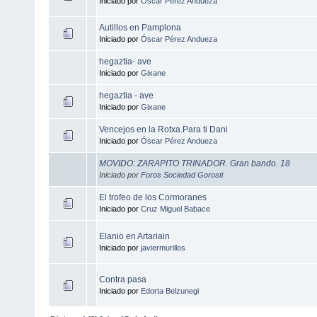
Iniciado por
Óscar Pérez Andueza
Autillos en Pamplona
Iniciado por
Óscar Pérez Andueza
hegaztia- ave
Iniciado por
Gixane
hegaztia - ave
Iniciado por
Gixane
Vencejos en la Rotxa.Para ti Dani
Iniciado por
Óscar Pérez Andueza
MOVIDO: ZARAPITO TRINADOR. Gran bando. 18
Iniciado por
Foros Sociedad Gorosti
El trofeo de los Cormoranes
Iniciado por
Cruz Miguel Babace
Elanio en Artariain
Iniciado por
javiermurillos
Contra pasa
Iniciado por
Edorta Belzunegi