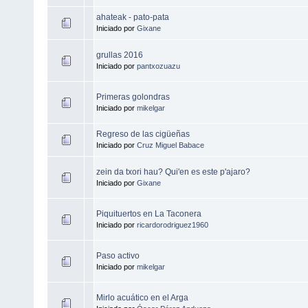
ahateak - pato-pata
Iniciado por
Gixane
grullas 2016
Iniciado por
pantxozuazu
Primeras golondras
Iniciado por
mikelgar
Regreso de las cigüeñas
Iniciado por
Cruz Miguel Babace
zein da txori hau? Qui'en es este p'ajaro?
Iniciado por
Gixane
Piquituertos en La Taconera
Iniciado por
ricardorodriguez1960
Paso activo
Iniciado por
mikelgar
Mirlo acuático en el Arga