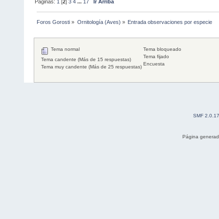
Páginas:
1
[
2
]
3
4
...
17
Ir Arriba
Foros Gorosti
»
Ornitología (Aves)
»
Entrada observaciones por especie
Tema normal
Tema bloqueado
Tema fijado
Tema candente (Más de 15 respuestas)
Encuesta
Tema muy candente (Más de 25 respuestas)
SMF 2.0.1
Página generad