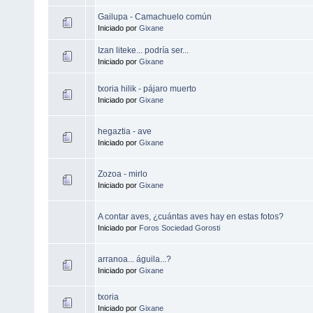
Gailupa - Camachuelo común
Iniciado por
Gixane
Izan liteke... podría ser...
Iniciado por
Gixane
txoria hilik - pájaro muerto
Iniciado por
Gixane
hegaztia - ave
Iniciado por
Gixane
Zozoa - mirlo
Iniciado por
Gixane
A contar aves, ¿cuántas aves hay en estas fotos?
Iniciado por
Foros Sociedad Gorosti
arranoa... águila...?
Iniciado por
Gixane
txoria
Iniciado por
Gixane