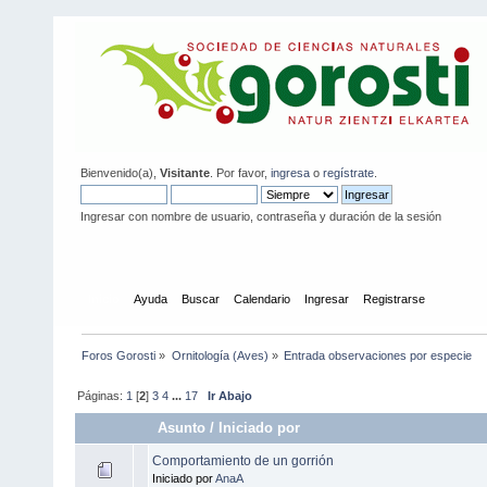
Bienvenido(a),
Visitante
. Por favor,
ingresa
o
regístrate
.
Ingresar con nombre de usuario, contraseña y duración de la sesión
Inicio
Ayuda
Buscar
Calendario
Ingresar
Registrarse
Foros Gorosti
»
Ornitología (Aves)
»
Entrada observaciones por especie
Páginas:
1
[
2
]
3
4
...
17
Ir Abajo
Asunto
/
Iniciado por
Comportamiento de un gorrión
Iniciado por
AnaA