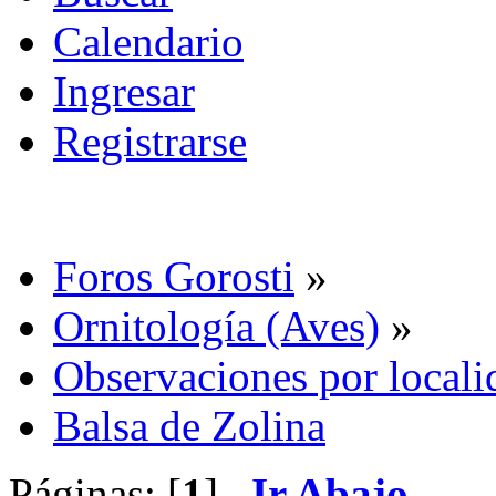
Calendario
Ingresar
Registrarse
Foros Gorosti
»
Ornitología (Aves)
»
Observaciones por locali
Balsa de Zolina
Páginas: [
1
]
Ir Abajo