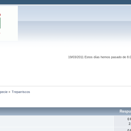
19/03/2011 Estos días hemos pasado de 8.00
specie
»
Treparriscos
Respu
0 
2
0 