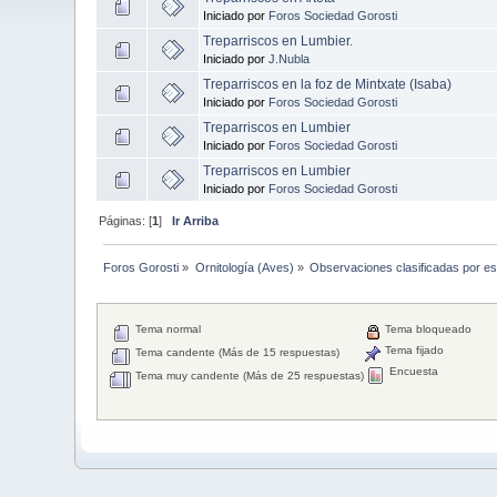
Iniciado por
Foros Sociedad Gorosti
Treparriscos en Lumbier.
Iniciado por
J.Nubla
Treparriscos en la foz de Mintxate (Isaba)
Iniciado por
Foros Sociedad Gorosti
Treparriscos en Lumbier
Iniciado por
Foros Sociedad Gorosti
Treparriscos en Lumbier
Iniciado por
Foros Sociedad Gorosti
Páginas: [
1
]
Ir Arriba
Foros Gorosti
»
Ornitología (Aves)
»
Observaciones clasificadas por e
Tema normal
Tema bloqueado
Tema fijado
Tema candente (Más de 15 respuestas)
Encuesta
Tema muy candente (Más de 25 respuestas)