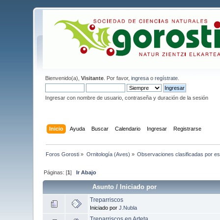
Bienvenido(a),
Visitante
. Por favor,
ingresa
o
regístrate
.
Ingresar con nombre de usuario, contraseña y duración de la sesión
Inicio
Ayuda
Buscar
Calendario
Ingresar
Registrarse
Foros Gorosti
»
Ornitología (Aves)
»
Observaciones clasificadas por e
Páginas: [
1
]
Ir Abajo
Asunto
/
Iniciado por
Treparriscos
Iniciado por
J.Nubla
Treparriscos en Arteta