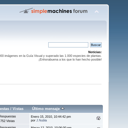
Noticias:
0 imágenes en la Guía Visual y superado las 1.000 especies de plantas.
¡Enhorabuena a los que lo han hecho posible!
estas
/
Vistas
Último mensaje
Respuestas
Enero 15, 2010, 10:44:42 pm
por
J.Nubla
.752 Vistas
Respuestas
Marzo 12, 2010, 10:06:00 pm