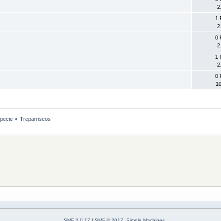
2
1 
2
0 
2
1 
2
0 
10
specie
»
Treparriscos
SMF 2.0.17
|
SMF © 2017
,
Simple Machines