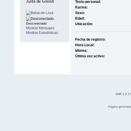
Junta de Gorosti
Texto personal:
Karma:
Sexo:
Edad:
Desconectado
Ubicación:
Mostrar Mensajes
Mostrar Estadísticas
Fecha de registro:
Hora Local:
Idioma:
Última vez activo:
SMF 2.0.1
Página generada