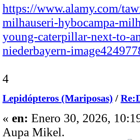
https://www.alamy.com/taw
milhauseri-hybocampa-milha
young-caterpillar-next-to-
niederbayern-image424977
4
Lepidópteros (Mariposas)
/
Re:D
«
en:
Enero 30, 2026, 10:1
Aupa Mikel.