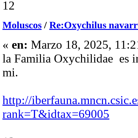
12
Moluscos
/
Re:Oxychilus navarri
«
en:
Marzo 18, 2025, 11:2
la Familia Oxychilidae es i
mi.
http://iberfauna.mncn.csic.
rank=T&idtax=69005