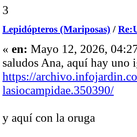
3
Lepidópteros (Mariposas)
/
Re:U
«
en:
Mayo 12, 2026, 04:2
saludos Ana, aquí hay uno i
https://archivo.infojardin.
lasiocampidae.350390/
y aquí con la oruga