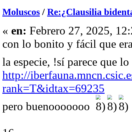
Moluscos
/
Re:¿Clausilia bident
«
en:
Febrero 27, 2025, 12
con lo bonito y fácil que era
la especie, !sí parece que 
http://iberfauna.mncn.csic.
rank=T&idtax=69235
pero buenooooooo