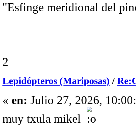
"Esfinge meridional del pi
2
Lepidópteros (Mariposas)
/
Re:C
«
en:
Julio 27, 2026, 10:00
muy txula mikel