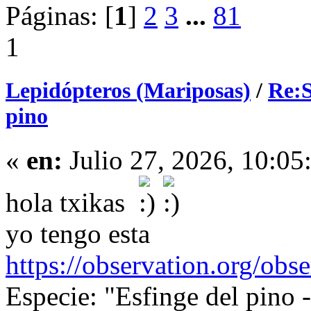
Páginas: [
1
]
2
3
...
81
1
Lepidópteros (Mariposas)
/
Re:S
pino
«
en:
Julio 27, 2026, 10:05
hola txikas
yo tengo esta
https://observation.org/ob
Especie: "Esfinge del pino -