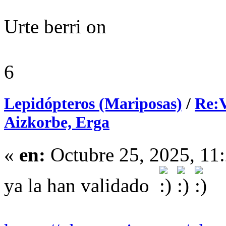
Urte berri on
6
Lepidópteros (Mariposas)
/
Re:V
Aizkorbe, Erga
«
en:
Octubre 25, 2025, 11
ya la han validado