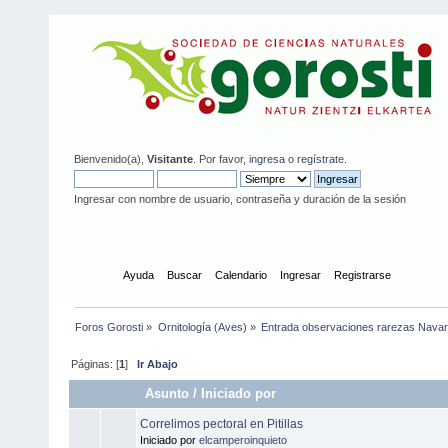
Bienvenido(a),
Visitante
. Por favor,
ingresa
o
regístrate
.
Ingresar con nombre de usuario, contraseña y duración de la sesión
Inicio
Ayuda
Buscar
Calendario
Ingresar
Registrarse
Foros Gorosti
»
Ornitología (Aves)
»
Entrada observaciones rarezas Navar
Páginas: [
1
]
Ir Abajo
Asunto
/
Iniciado por
Correlimos pectoral en Pitillas
Iniciado por
elcamperoinquieto