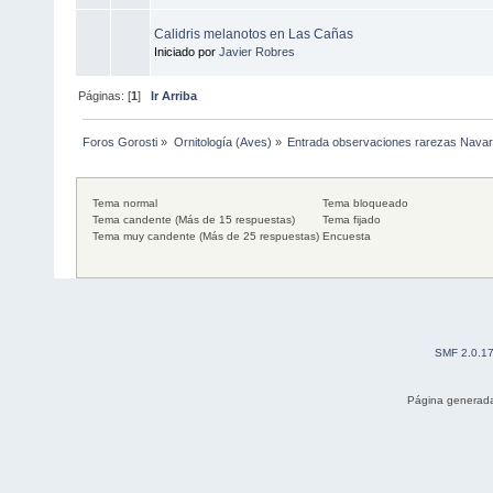
Calidris melanotos en Las Cañas
Iniciado por
Javier Robres
Páginas: [
1
]
Ir Arriba
Foros Gorosti
»
Ornitología (Aves)
»
Entrada observaciones rarezas Navar
Tema normal
Tema bloqueado
Tema candente (Más de 15 respuestas)
Tema fijado
Tema muy candente (Más de 25 respuestas)
Encuesta
SMF 2.0.1
Página generada