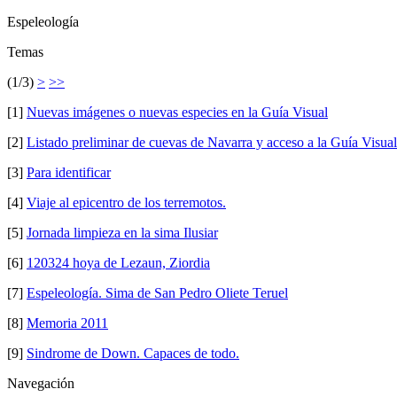
Espeleología
Temas
(1/3)
>
>>
[1]
Nuevas imágenes o nuevas especies en la Guía Visual
[2]
Listado preliminar de cuevas de Navarra y acceso a la Guía Visual
[3]
Para identificar
[4]
Viaje al epicentro de los terremotos.
[5]
Jornada limpieza en la sima Ilusiar
[6]
120324 hoya de Lezaun, Ziordia
[7]
Espeleología. Sima de San Pedro Oliete Teruel
[8]
Memoria 2011
[9]
Sindrome de Down. Capaces de todo.
Navegación