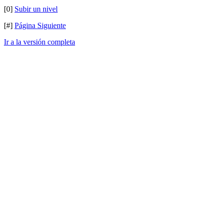
[0]
Subir un nivel
[#]
Página Siguiente
Ir a la versión completa