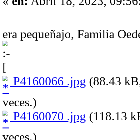
«
en:
Abril 18, 2023, 09:56
era pequeñajo, Familia Oe
P4160066 .jpg
(88.43 kB,
veces.)
P4160070 .jpg
(118.13 kB
veces.)