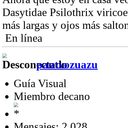
Dasytidae Psilothrix virico
más largas y ojos más salto
En línea
pantxozuazu
Guía Visual
Miembro decano
Mensajes: 2.028