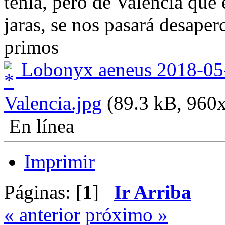
tenía, pero de Valencia que
jaras, se nos pasará desape
primos
Lobonyx aeneus 2018-05-2
Valencia.jpg
(89.3 kB, 960x
En línea
Imprimir
Páginas: [
1
]
Ir Arriba
« anterior
próximo »