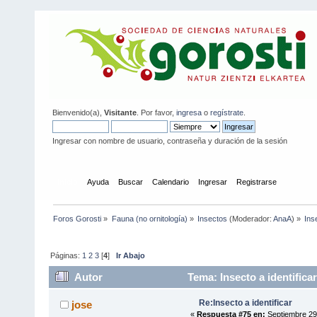
Bienvenido(a),
Visitante
. Por favor,
ingresa
o
regístrate
.
Ingresar con nombre de usuario, contraseña y duración de la sesión
Inicio
Ayuda
Buscar
Calendario
Ingresar
Registrarse
Foros Gorosti
»
Fauna (no ornitología)
»
Insectos
(Moderador:
AnaA
) »
Ins
Páginas:
1
2
3
[
4
]
Ir Abajo
Autor
Tema: Insecto a identifica
Re:Insecto a identificar
jose
«
Respuesta #75 en:
Septiembre 29,