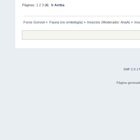
Páginas:
1
2
3
[
4
]
Ir Arriba
Foros Gorosti
»
Fauna (no ornitología)
»
Insectos
(Moderador:
AnaA
) »
Ins
SMF 2.0.1
Página generad