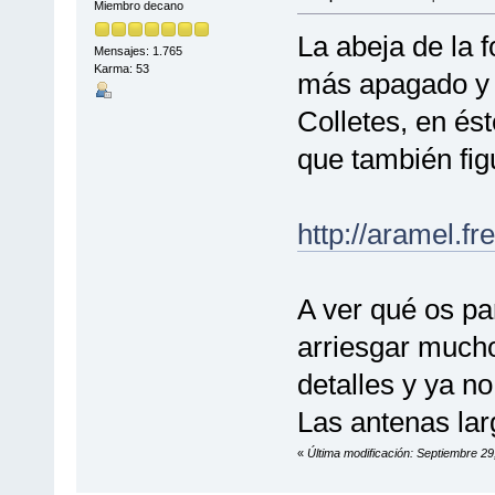
Miembro decano
La abeja de la 
Mensajes: 1.765
Karma: 53
más apagado y 
Colletes, en ést
que también fig
http://aramel.f
A ver qué os pa
arriesgar mucho,
detalles y ya no
Las antenas lar
«
Última modificación: Septiembre 29