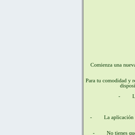
Comienza una nueva 
Para tu comodidad y re
dispos
-
L
-
La aplicación 
-
No tienes qu