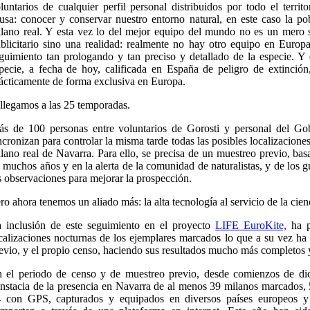
luntarios de cualquier perfil personal distribuidos por todo el terri
usa: conocer y conservar nuestro entorno natural, en este caso la po
lano real. Y esta vez lo del mejor equipo del mundo no es un mero 
blicitario sino una realidad: realmente no hay otro equipo en Euro
guimiento tan prologando y tan preciso y detallado de la especie. Y 
pecie, a fecha de hoy, calificada en España de peligro de extinción
ácticamente de forma exclusiva en Europa.
llegamos a las 25 temporadas.
s de 100 personas entre voluntarios de Gorosti y personal del Go
ncronizan para controlar la misma tarde todas las posibles localizacione
lano real de Navarra. Para ello, se precisa de un muestreo previo, ba
 muchos años y en la alerta de la comunidad de naturalistas, y de los
s observaciones para mejorar la prospección.
ro ahora tenemos un aliado más: la alta tecnología al servicio de la cien
 inclusión de este seguimiento en el proyecto
LIFE EuroKite,
ha p
calizaciones nocturnas de los ejemplares marcados lo que a su vez ha 
evio, y el propio censo, haciendo sus resultados mucho más completos y
 el periodo de censo y de muestreo previo, desde comienzos de dic
nstacia de la presencia en Navarra de al menos 39 milanos marcados, 
 con GPS, capturados y equipados en diversos países europeos y