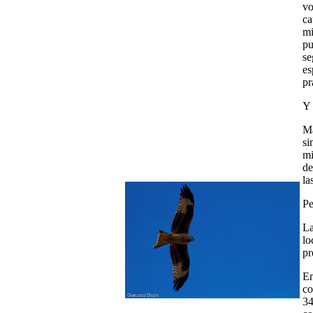
vo
ca
mi
pu
se
es
pr
Y 
Má
si
mi
de
la
Pe
La
lo
pr
En
co
34