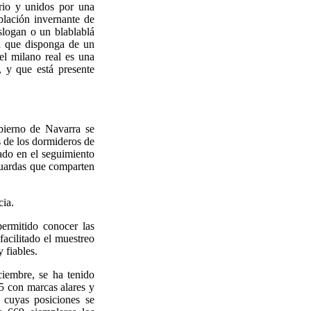
torio y unidos por una
blación invernante de
slogan o un blablablá
pa que disponga de un
el milano real es una
, y que está presente
bierno de Navarra se
s de los dormideros de
sado en el seguimiento
 guardas que comparten
cia
.
ermitido conocer las
facilitado el muestreo
 fiables.
iembre, se ha tenido
5 con marcas alares y
 cuyas posiciones se