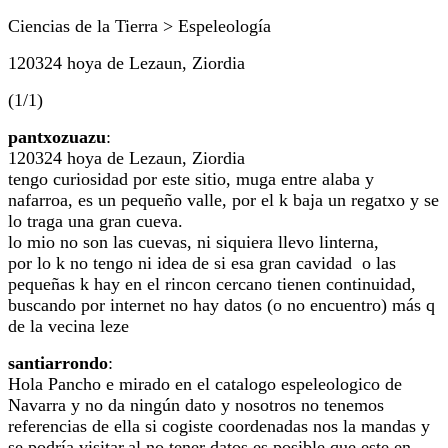
Ciencias de la Tierra > Espeleología
120324 hoya de Lezaun, Ziordia
(1/1)
pantxozuazu
:
120324 hoya de Lezaun, Ziordia
tengo curiosidad por este sitio, muga entre alaba y
nafarroa, es un pequeño valle, por el k baja un regatxo y se
lo traga una gran cueva.
lo mio no son las cuevas, ni siquiera llevo linterna,
por lo k no tengo ni idea de si esa gran cavidad o las
pequeñas k hay en el rincon cercano tienen continuidad,
buscando por internet no hay datos (o no encuentro) más q
de la vecina leze
santiarrondo
:
Hola Pancho e mirado en el catalogo espeleologico de
Navarra y no da ningún dato y nosotros no tenemos
referencias de ella si cogiste coordenadas nos la mandas y
se podría visitar,al no tener datos es posible que este en