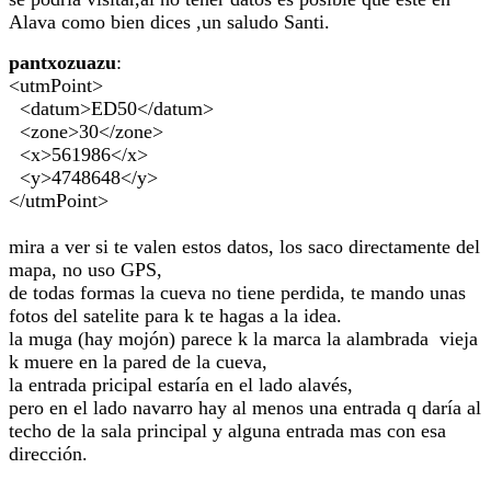
Alava como bien dices ,un saludo Santi.
pantxozuazu
:
<utmPoint>
<datum>ED50</datum>
<zone>30</zone>
<x>561986</x>
<y>4748648</y>
</utmPoint>
mira a ver si te valen estos datos, los saco directamente del
mapa, no uso GPS,
de todas formas la cueva no tiene perdida, te mando unas
fotos del satelite para k te hagas a la idea.
la muga (hay mojón) parece k la marca la alambrada vieja
k muere en la pared de la cueva,
la entrada pricipal estaría en el lado alavés,
pero en el lado navarro hay al menos una entrada q daría al
techo de la sala principal y alguna entrada mas con esa
dirección.