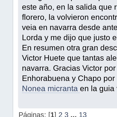
este año, en la salida que
florero, la volvieron encon
veia en navarra desde ant
Lorda y me dijo que justo e
En resumen otra gran desc
Victor Huete que tantas ale
navarra. Gracias Victor po
Enhorabuena y Chapo por t
Nonea micranta
en la guia 
Páginas: [
1
]
2
3
...
13