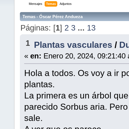
Mensajes
Temas
Adjuntos
Temas - Óscar Pérez Andueza
Páginas: [
1
]
2
3
...
13
1
Plantas vasculares
/
Du
«
en:
Enero 20, 2024, 09:21:40
Hola a todos. Os voy a ir 
plantas.
La primera es un árbol que
parecido Sorbus aria. Per
sale.