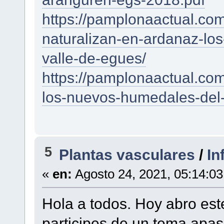
https://pamplonaactual.co
naturalizan-en-ardanaz-lo
valle-de-egues/
https://pamplonaactual.com
los-nuevos-humedales-del-
5
Plantas vasculares
/
In
«
en:
Agosto 24, 2021, 05:14:0
Hola a todos. Hoy abro es
participes de un tema apas