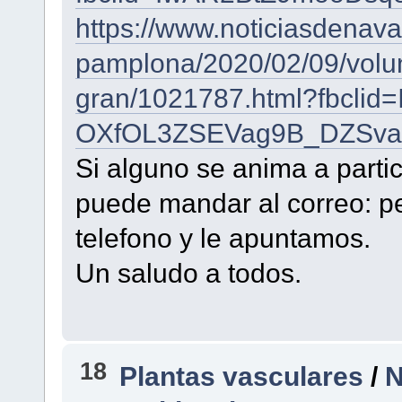
https://www.noticiasdenav
pamplona/2020/02/09/volun
gran/1021787.html?fbclid
OXfOL3ZSEVag9B_DZSv
Si alguno se anima a parti
puede mandar al correo: 
telefono y le apuntamos.
Un saludo a todos.
18
Plantas vasculares
/
N