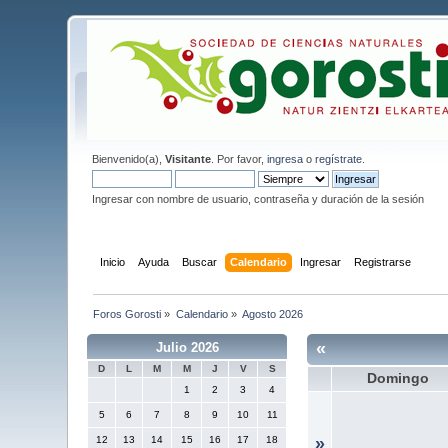
Bienvenido(a),
Visitante
. Por favor,
ingresa
o
regístrate
.
Ingresar con nombre de usuario, contraseña y duración de la sesión
Inicio
Ayuda
Buscar
Calendario
Ingresar
Registrarse
Foros Gorosti
»
Calendario
»
Agosto 2026
«
Julio 2026
D
L
M
M
J
V
S
Domingo
1
2
3
4
5
6
7
8
9
10
11
12
13
14
15
16
17
18
»