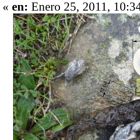
«
en:
Enero 25, 2011, 10:3