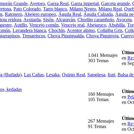
morán Grande
,
Avetoro
,
Garza Real
,
Garza imperial
,
Garceta grande
,
retona
,
Pato Colorado
,
Tarro blanco
,
Milano Negro
,
Milano Real
,
Queb
án
,
Ratonero
,
Abejero europeo
,
Águila Real
,
Águila Calzada
,
Águila pe
ota reidora
,
Avutarda
,
Sisón
,
Alcaraván
,
Chorlito carambolo
,
Avoceta
,
pestre
,
Autillo
,
Vencejo común
,
Vencejo real
,
Abejaruco
,
Abubilla
,
Tor
Común
,
Lavandera blanca
,
Chochín
,
Acentor alpino
,
Collalba Gris
,
Coll
garrapinos
,
Treparriscos
,
Chova Piquigualda
,
Chova Piquirroja
,
Cuerv
Últim
1.041 Mensajes
en
Re:
303 Temas
en Sep
a (Burlada)
,
Las Cañas
,
Lesaka
,
Quinto Real
,
Sangüesa
,
Irati
,
Balsa d
pos, kedadas
Últim
160 Mensajes
en
Pel
105 Temas
en Oct
Últim
267 Mensajes
en
Re:
91 Temas
en Oct