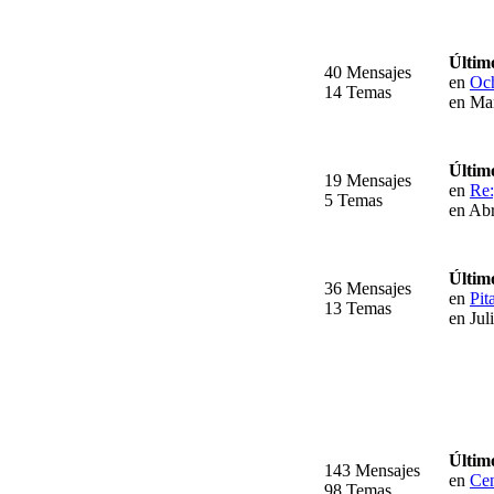
Últim
40 Mensajes
en
Och
14 Temas
en Ma
Últim
19 Mensajes
en
Re
5 Temas
en Abr
Últim
36 Mensajes
en
Pit
13 Temas
en Jul
Últim
143 Mensajes
en
Cen
98 Temas