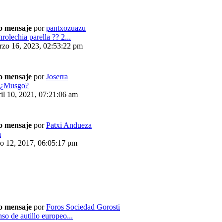
o mensaje
por
pantxozuazu
rolechia parella ?? 2...
rzo 16, 2023, 02:53:22 pm
o mensaje
por
Joserra
:¿Musgo?
il 10, 2021, 07:21:06 am
o mensaje
por
Patxi Andueza
a
io 12, 2017, 06:05:17 pm
o mensaje
por
Foros Sociedad Gorosti
so de autillo europeo...