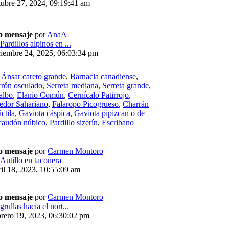
ubre 27, 2024, 09:19:41 am
o mensaje
por
AnaA
Pardillos alpinos en ...
ciembre 24, 2025, 06:03:34 pm
,
Ánsar careto grande
,
Barnacla canadiense
,
rrón osculado
,
Serreta mediana
,
Serreta grande
,
albo
,
Elanio Común
,
Cernícalo Patirrojo
,
edor Sahariano
,
Falaropo Picogrueso
,
Charrán
ctila
,
Gaviota cáspica
,
Gaviota pipizcan o de
caudón núbico
,
Pardillo sizerín
,
Escribano
o mensaje
por
Carmen Montoro
Autillo en taconera
il 18, 2023, 10:55:09 am
o mensaje
por
Carmen Montoro
grullas hacia el nort...
rero 19, 2023, 06:30:02 pm