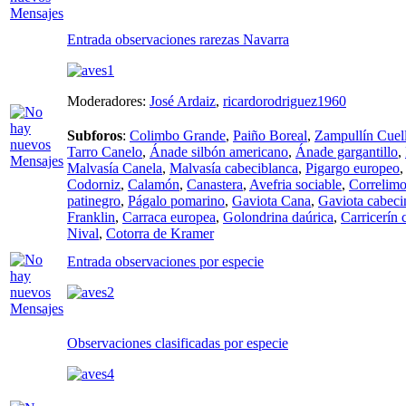
Entrada observaciones rarezas Navarra
Moderadores:
José Ardaiz
,
ricardorodriguez1960
Subforos
:
Colimbo Grande
,
Paiño Boreal
,
Zampullín Cuell
Tarro Canelo
,
Ánade silbón americano
,
Ánade gargantillo
,
Malvasía Canela
,
Malvasía cabeciblanca
,
Pigargo europeo
Codorniz
,
Calamón
,
Canastera
,
Avefria sociable
,
Correlimo
patinegro
,
Págalo pomarino
,
Gaviota Cana
,
Gaviota cabeci
Franklin
,
Carraca europea
,
Golondrina daúrica
,
Carricerín 
Nival
,
Cotorra de Kramer
Entrada observaciones por especie
Observaciones clasificadas por especie