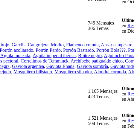
en Oct
Últim
745 Mensajes
en
Re:
306 Temas
en Di
irojo
,
Garcilla Cangrejera
,
Morito
,
Flamenco común
,
Ansar campestre
Porrón acollarado
,
Porrón Pardo
,
Porrón Bastardo
,
Porrón Bola???
,
Po
,
Águila moteada
,
Águila imperial ibérica
,
Buitre negro
,
Aguilucho Papi
s pectoral
,
Correlimos de Temminck
,
Archibebe patigualdo chico
,
Corr
negra
,
Gaviota argentea
,
Gaviota Enana
,
Gaviota sombría
,
Gaviota tridá
cejudo
,
Mosquitero bilistado
,
Mosquitero silbador
,
Alondra cornuda
,
Al
Últim
1.165 Mensajes
en
Re:
423 Temas
en Abr
Últim
1.521 Mensajes
en
Re:
504 Temas
en Feb