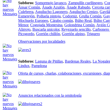
Subforos
:
Somormujo lavanco
,
Zampullín cuellinegro
,
Cor
Ánsar Común
,
Ánade Azulón
,
Ánade Rabudo
,
Cerceta car
Culebrera
,
Aguilucho Lagonero
,
Aguilucho Cenizo
,
Gavil
Esmerejón
,
Polluela pintoja
,
Codorniz
,
Grulla Común
,
Gavi
Mochuelo Europeo
,
Cárabo común
,
Búho Real
,
Búho Cam
Menor
,
Cogujada Montesina
,
Golondrina Común
,
Avión 
Alirrojo
,
Buscarla unicolor
,
Reyezuelo sencillo
,
Carbonero 
Picogordo
,
Gorrión chillón
,
Gorrión alpino
,
Triguero
Observaciones por localidades
Subforos
:
Laguna de Pitillas
,
Bardenas Reales
,
La Nogaler
Lindux
,
Pamplona
Oferta de cursos, charlas, colaboraciones, excursiones, dia
Anuncios relacionados con la ornitología