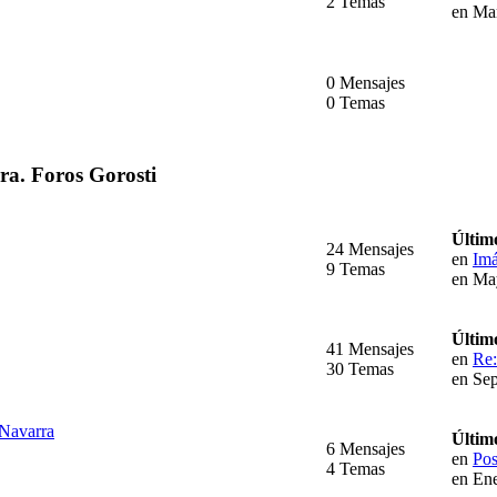
2 Temas
en Ma
0 Mensajes
0 Temas
rra. Foros Gorosti
Últim
24 Mensajes
en
Imá
9 Temas
en Ma
Últim
41 Mensajes
en
Re:
30 Temas
en Sep
 Navarra
Últim
6 Mensajes
en
Pos
4 Temas
en Ene