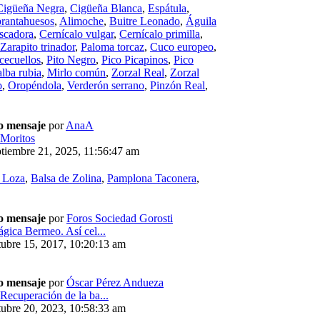
Cigüeña Negra
,
Cigüeña Blanca
,
Espátula
,
rantahuesos
,
Alimoche
,
Buitre Leonado
,
Águila
scadora
,
Cernícalo vulgar
,
Cernícalo primilla
,
Zarapito trinador
,
Paloma torcaz
,
Cuco europeo
,
cecuellos
,
Pito Negro
,
Pico Picapinos
,
Pico
alba rubia
,
Mirlo común
,
Zorzal Real
,
Zorzal
o
,
Oropéndola
,
Verderón serrano
,
Pinzón Real
,
o mensaje
por
AnaA
Moritos
tiembre 21, 2025, 11:56:47 am
e Loza
,
Balsa de Zolina
,
Pamplona Taconera
,
o mensaje
por
Foros Sociedad Gorosti
ágica Bermeo. Así cel...
ubre 15, 2017, 10:20:13 am
o mensaje
por
Óscar Pérez Andueza
Recuperación de la ba...
ubre 20, 2023, 10:58:33 am