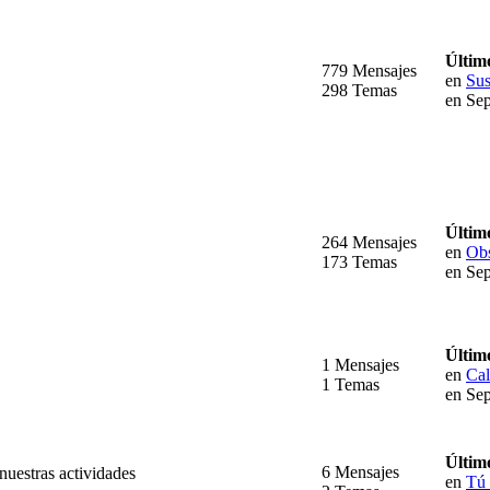
Últim
779 Mensajes
en
Sus
298 Temas
en Sep
Últim
264 Mensajes
en
Obs
173 Temas
en Sep
Últim
1 Mensajes
en
Cal
1 Temas
en Sep
Últim
6 Mensajes
uestras actividades
en
Tú 