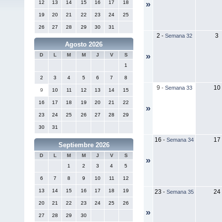
12
13
14
15
16
17
18
»
19
20
21
22
23
24
25
26
27
28
29
30
31
2
3
-
Semana 32
Agosto 2026
»
D
L
M
M
J
V
S
1
2
3
4
5
6
7
8
9
10
-
Semana 33
9
10
11
12
13
14
15
16
17
18
19
20
21
22
»
23
24
25
26
27
28
29
30
31
16
17
-
Semana 34
Septiembre 2026
D
L
M
M
J
V
S
»
1
2
3
4
5
6
7
8
9
10
11
12
13
14
15
16
17
18
19
23
24
-
Semana 35
20
21
22
23
24
25
26
»
27
28
29
30