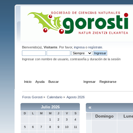
Bienvenido(a),
Visitante
. Por favor,
ingresa
o
regístrate
.
Ingresar con nombre de usuario, contraseña y duración de la sesión
Inicio
Ayuda
Buscar
Calendario
Ingresar
Registrarse
Foros Gorosti
»
Calendario
»
Agosto 2026
«
Julio 2026
D
L
M
M
J
V
S
Domingo
Lun
1
2
3
4
5
6
7
8
9
10
11