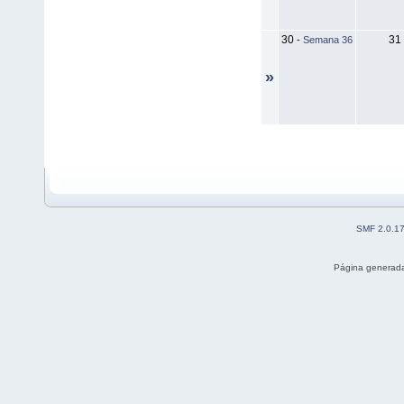
30
31
-
Semana 36
»
SMF 2.0.1
Página generada