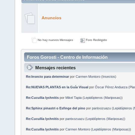
Anuncios
No hay nuevos Mensajes
Foro Redirigido
Foros Gorosti - Centro de Información
Mensajes recientes
Re:Insecto para determinar
por
Carmen Montoro
(
Insectos
)
Re:NUEVAS PLANTAS en la Guía Visual
por
Óscar Pérez Andueza
(
Pla
Re:Cucullia lychnitis
por
Mikel Tapia
(
Lepidópteros (Mariposas)
)
Re:Sphinx pinastri o Esfinge del pino
por
pantxozuazu
(
Lepidópteros (
Re:Cucullia lychnitis
por
pantxozuazu
(
Lepidópteros (Mariposas)
)
Re:Cucullia lychnitis
por
Carmen Montoro
(
Lepidópteros (Mariposas)
)