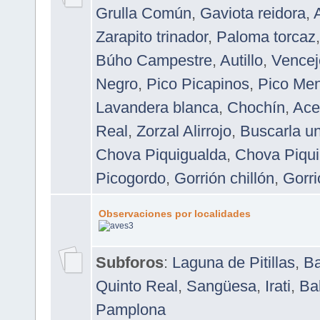
Grulla Común
,
Gaviota reidora
,
Zarapito trinador
,
Paloma torcaz
Búho Campestre
,
Autillo
,
Vence
Negro
,
Pico Picapinos
,
Pico Me
Lavandera blanca
,
Chochín
,
Ace
Real
,
Zorzal Alirrojo
,
Buscarla un
Chova Piquigualda
,
Chova Piqui
Picogordo
,
Gorrión chillón
,
Gorri
Observaciones por localidades
Subforos
:
Laguna de Pitillas
,
Ba
Quinto Real
,
Sangüesa
,
Irati
,
Ba
Pamplona