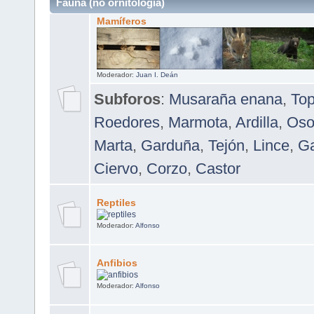
Fauna (no ornitología)
Mamíferos
Moderador:
Juan I. Deán
Subforos
:
Musaraña enana
,
To
Roedores
,
Marmota
,
Ardilla
,
Oso
Marta
,
Garduña
,
Tejón
,
Lince
,
Ga
Ciervo
,
Corzo
,
Castor
Reptiles
Moderador:
Alfonso
Anfibios
Moderador:
Alfonso