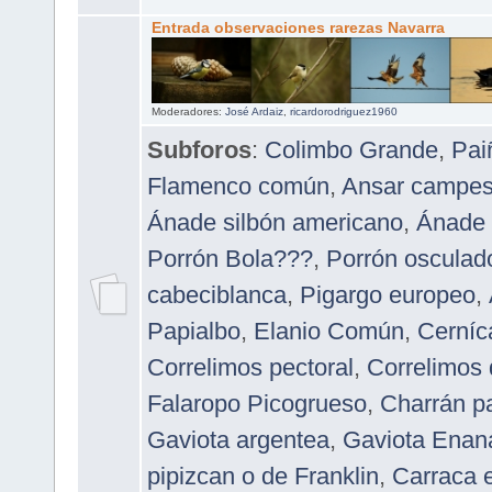
Entrada observaciones rarezas Navarra
Moderadores:
José Ardaiz
,
ricardorodriguez1960
Subforos
:
Colimbo Grande
,
Pai
Flamenco común
,
Ansar campes
Ánade silbón americano
,
Ánade 
Porrón Bola???
,
Porrón osculad
cabeciblanca
,
Pigargo europeo
,
Papialbo
,
Elanio Común
,
Cerníca
Correlimos pectoral
,
Correlimos
Falaropo Picogrueso
,
Charrán p
Gaviota argentea
,
Gaviota Enan
pipizcan o de Franklin
,
Carraca 