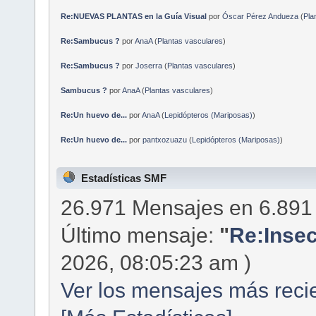
Re:NUEVAS PLANTAS en la Guía Visual
por
Óscar Pérez Andueza
(
Pla
Re:Sambucus ?
por
AnaA
(
Plantas vasculares
)
Re:Sambucus ?
por
Joserra
(
Plantas vasculares
)
Sambucus ?
por
AnaA
(
Plantas vasculares
)
Re:Un huevo de...
por
AnaA
(
Lepidópteros (Mariposas)
)
Re:Un huevo de...
por
pantxozuazu
(
Lepidópteros (Mariposas)
)
Estadísticas SMF
26.971 Mensajes en 6.891
Último mensaje:
"
Re:Insec
2026, 08:05:23 am )
Ver los mensajes más recie