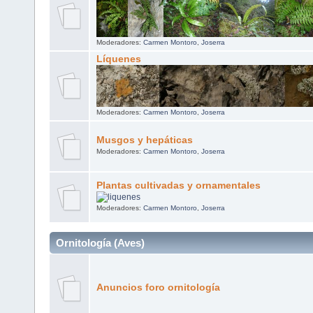
Moderadores:
Carmen Montoro
,
Joserra
Líquenes
Moderadores:
Carmen Montoro
,
Joserra
Musgos y hepáticas
Moderadores:
Carmen Montoro
,
Joserra
Plantas cultivadas y ornamentales
Moderadores:
Carmen Montoro
,
Joserra
Ornitología (Aves)
Anuncios foro ornitología