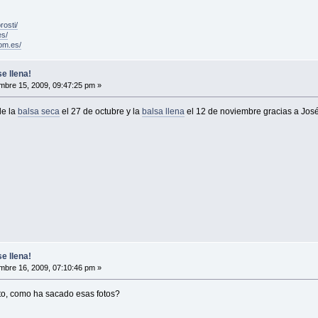
rosti/
es/
om.es/
e llena!
mbre 15, 2009, 09:47:25 pm »
de la
balsa seca
el 27 de octubre y la
balsa llena
el 12 de noviembre gracias a Jos
e llena!
mbre 16, 2009, 07:10:46 pm »
erto, como ha sacado esas fotos?