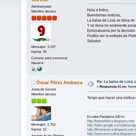
Administrador
Hola a todos,
Miembro decano
Buenísimas noticias,
La balsa de Loza se llena de 
Y se llena no solamente porq
Enhorabuena por la decisión.
Podéis ver la entrada de Pedr
Saludos
Mensajes: 3.197
Karma: 34
Conocer para conservar
Navarra
Re: La balsa de Loza ¡s
Óscar Pérez Andueza
«
Respuesta #1 en:
Novie
Junta de Gorosti
Miembro decano
Tengo que hacer una visitica 
Ezcaba-Pamplona 430 m.
http://balsadeloza.blogspot.com/
Mensajes: 2.762
http://sites.google.com/site/scngo
http://floranavarra.blogspot.com.
Karma: 15
http://www.aveszolina.blogspot.c
Amante de las Plantas