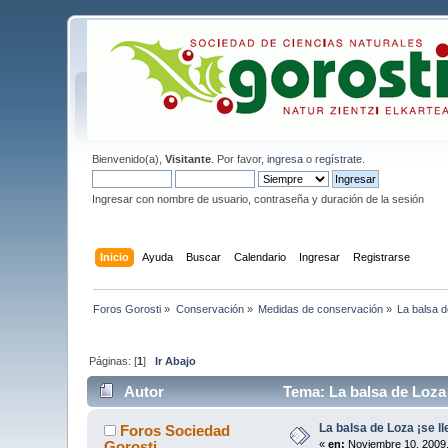
Bienvenido(a),
Visitante
. Por favor,
ingresa
o
regístrate
.
Ingresar con nombre de usuario, contraseña y duración de la sesión
Inicio
Ayuda
Buscar
Calendario
Ingresar
Registrarse
Foros Gorosti
»
Conservación
»
Medidas de conservación
»
La balsa d
Páginas: [
1
]
Ir Abajo
Autor
Tema: La balsa de Loza 
La balsa de Loza ¡se ll
Foros Sociedad
Gorosti
«
en:
Noviembre 10, 2009,