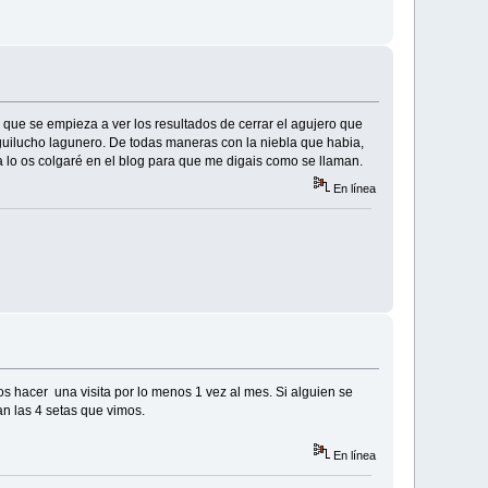
que se empieza a ver los resultados de cerrar el agujero que
 Aguilucho lagunero. De todas maneras con la niebla que habia,
 lo os colgaré en el blog para que me digais como se llaman.
En línea
mos hacer una visita por lo menos 1 vez al mes. Si alguien se
n las 4 setas que vimos.
En línea