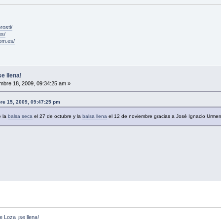
rosti/
es/
om.es/
e llena!
mbre 18, 2009, 09:34:25 am »
bre 15, 2009, 09:47:25 pm
e la
balsa seca
el 27 de octubre y la
balsa llena
el 12 de noviembre gracias a José Ignacio Urmen
e Loza ¡se llena!