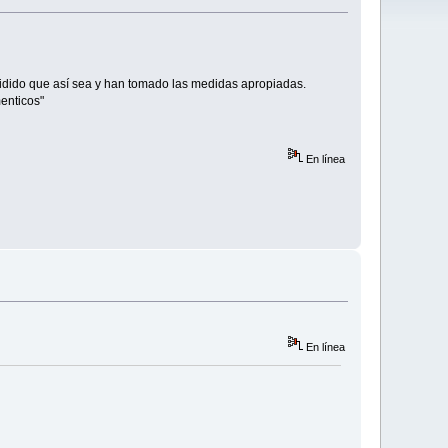
cidido que así sea y han tomado las medidas apropiadas.
enticos"
En línea
En línea