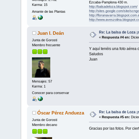
Ezcaba-Pamplona 430 m.
Karma: 15
http://balsadeloza.blogspot.com/
http://sites.google.com/site/scngo
Amante de las Plantas
http://floranavarra.blogspot.com.
http://www.aveszolina.blogspot.c
Re: La balsa de Loza ¡s
Juan I. Deán
«
Respuesta #4 en:
Dicie
Junta de Gorosti
Miembro frecuente
Y aquí tenéis una foto aérea 
Saludos
Juan
Mensajes: 57
Karma: 1
Conocer para conservar
Re: La balsa de Loza ¡s
Óscar Pérez Andueza
«
Respuesta #5 en:
Dicie
Junta de Gorosti
Miembro decano
Gracias por las fotos. Por ci