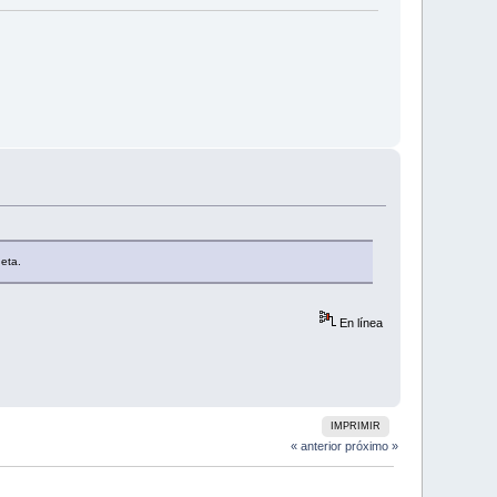
eta.
En línea
IMPRIMIR
« anterior
próximo »