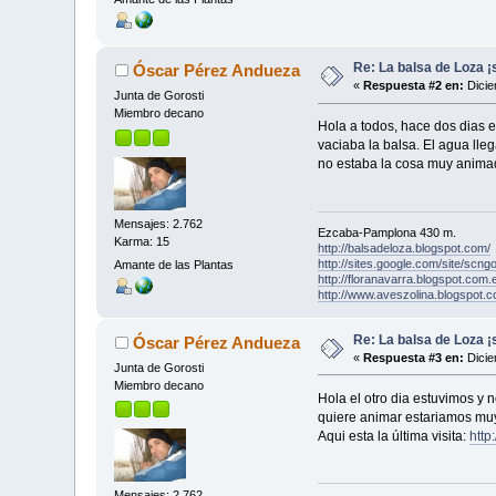
Re: La balsa de Loza ¡s
Óscar Pérez Andueza
«
Respuesta #2 en:
Dicie
Junta de Gorosti
Miembro decano
Hola a todos, hace dos dias 
vaciaba la balsa. El agua lle
no estaba la cosa muy animad
Mensajes: 2.762
Ezcaba-Pamplona 430 m.
Karma: 15
http://balsadeloza.blogspot.com/
http://sites.google.com/site/scngo
Amante de las Plantas
http://floranavarra.blogspot.com.
http://www.aveszolina.blogspot.c
Re: La balsa de Loza ¡s
Óscar Pérez Andueza
«
Respuesta #3 en:
Dicie
Junta de Gorosti
Miembro decano
Hola el otro dia estuvimos y 
quiere animar estariamos muy
Aqui esta la última visita:
http
Mensajes: 2.762