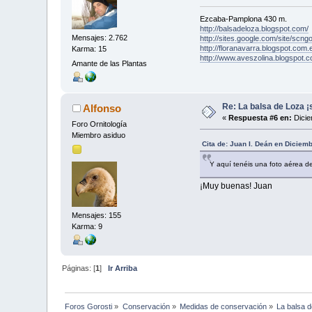
Ezcaba-Pamplona 430 m.
http://balsadeloza.blogspot.com/
Mensajes: 2.762
http://sites.google.com/site/scngo
http://floranavarra.blogspot.com.
Karma: 15
http://www.aveszolina.blogspot.c
Amante de las Plantas
Re: La balsa de Loza ¡s
Alfonso
«
Respuesta #6 en:
Dicie
Foro Ornitología
Miembro asiduo
Cita de: Juan I. Deán en Diciem
Y aquí tenéis una foto aérea d
¡Muy buenas! Juan
Mensajes: 155
Karma: 9
Páginas: [
1
]
Ir Arriba
Foros Gorosti
»
Conservación
»
Medidas de conservación
»
La balsa d