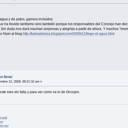
agua y de patos, gansos incluidos.
ue ha llovido tantísimo sino también porque los responsables del Concejo han de
 Sin duda nos dará muchas sorpresas y alegrías a partir de ahora. Y muchos "mom
o Nuin al blog.
http://balsadeloza.blogspot.com/2009/11/llego-el-agua.html
e llena!
mbre 12, 2009, 08:21:32 am »
este mes sin falta y para ver como va lo de Orcoyen.
rosti/
es/
om.es/