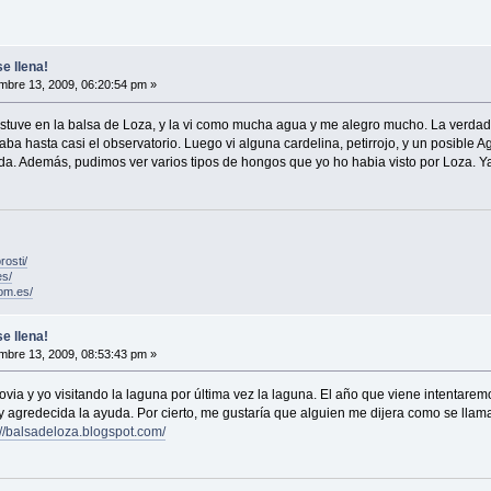
e llena!
mbre 13, 2009, 06:20:54 pm »
estuve en la balsa de Loza, y la vi como mucha agua y me alegro mucho. La verdad 
gaba hasta casi el observatorio. Luego vi alguna cardelina, petirrojo, y un posible
a. Además, pudimos ver varios tipos de hongos que yo ho habia visto por Loza. Ya
rosti/
es/
om.es/
e llena!
mbre 13, 2009, 08:53:43 pm »
novia y yo visitando la laguna por última vez la laguna. El año que viene intentare
 agredecida la ayuda. Por cierto, me gustaría que alguien me dijera como se llama
://balsadeloza.blogspot.com/