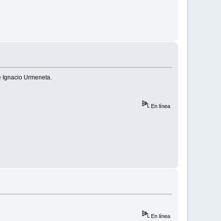
é Ignacio Urmeneta.
En línea
En línea