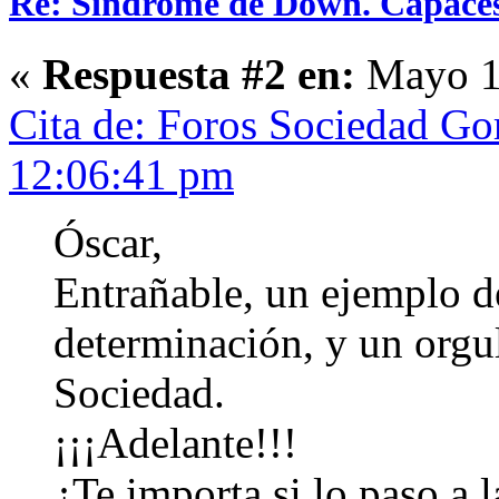
Re: Sindrome de Down. Capaces
«
Respuesta #2 en:
Mayo 15
Cita de: Foros Sociedad Go
12:06:41 pm
Óscar,
Entrañable, un ejemplo d
determinación, y un orgul
Sociedad.
¡¡¡Adelante!!!
¿Te importa si lo paso a l