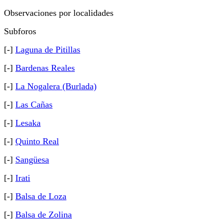
Observaciones por localidades
Subforos
[-]
Laguna de Pitillas
[-]
Bardenas Reales
[-]
La Nogalera (Burlada)
[-]
Las Cañas
[-]
Lesaka
[-]
Quinto Real
[-]
Sangüesa
[-]
Irati
[-]
Balsa de Loza
[-]
Balsa de Zolina