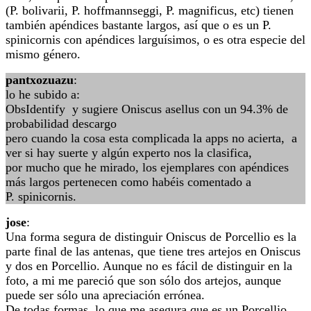
(P. bolivarii, P. hoffmannseggi, P. magnificus, etc) tienen
también apéndices bastante largos, así que o es un P.
spinicornis con apéndices larguísimos, o es otra especie del
mismo género.
pantxozuazu
:
lo he subido a:
ObsIdentify y sugiere Oniscus asellus con un 94.3% de
probabilidad descargo
pero cuando la cosa esta complicada la apps no acierta, a
ver si hay suerte y algún experto nos la clasifica,
por mucho que he mirado, los ejemplares con apéndices
más largos pertenecen como habéis comentado a
P. spinicornis.
jose
:
Una forma segura de distinguir Oniscus de Porcellio es la
parte final de las antenas, que tiene tres artejos en Oniscus
y dos en Porcellio. Aunque no es fácil de distinguir en la
foto, a mi me pareció que son sólo dos artejos, aunque
puede ser sólo una apreciación errónea.
De todas formas, lo que me asegura que es un Porcellio