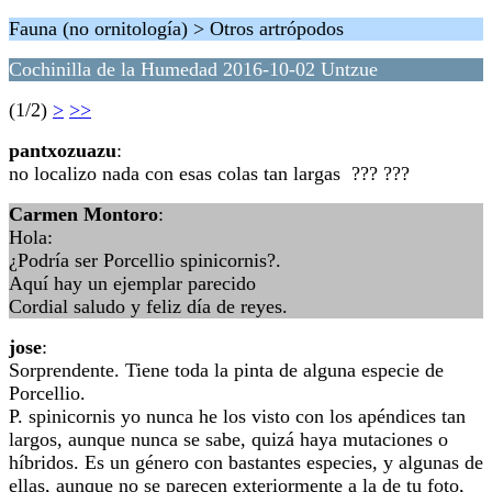
Fauna (no ornitología) > Otros artrópodos
Cochinilla de la Humedad 2016-10-02 Untzue
(1/2)
>
>>
pantxozuazu
:
no localizo nada con esas colas tan largas ??? ???
Carmen Montoro
:
Hola:
¿Podría ser Porcellio spinicornis?.
Aquí hay un ejemplar parecido
Cordial saludo y feliz día de reyes.
jose
:
Sorprendente. Tiene toda la pinta de alguna especie de
Porcellio.
P. spinicornis yo nunca he los visto con los apéndices tan
largos, aunque nunca se sabe, quizá haya mutaciones o
híbridos. Es un género con bastantes especies, y algunas de
ellas, aunque no se parecen exteriormente a la de tu foto,