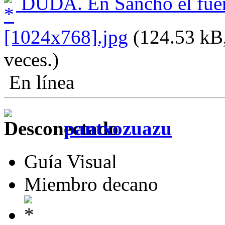
DUDA. En Sancho el fuer
[1024x768].jpg
(124.53 kB,
veces.)
En línea
pantxozuazu
Guía Visual
Miembro decano