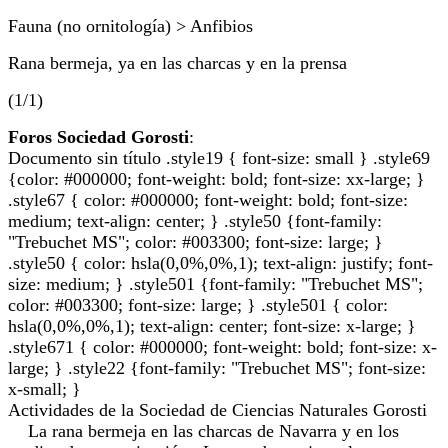
Fauna (no ornitología) > Anfibios
Rana bermeja, ya en las charcas y en la prensa
(1/1)
Foros Sociedad Gorosti
:
Documento sin título .style19 { font-size: small } .style69
{color: #000000; font-weight: bold; font-size: xx-large; }
.style67 { color: #000000; font-weight: bold; font-size:
medium; text-align: center; } .style50 {font-family:
"Trebuchet MS"; color: #003300; font-size: large; }
.style50 { color: hsla(0,0%,0%,1); text-align: justify; font-
size: medium; } .style501 {font-family: "Trebuchet MS";
color: #003300; font-size: large; } .style501 { color:
hsla(0,0%,0%,1); text-align: center; font-size: x-large; }
.style671 { color: #000000; font-weight: bold; font-size: x-
large; } .style22 {font-family: "Trebuchet MS"; font-size:
x-small; }
Actividades de la Sociedad de Ciencias Naturales Gorosti
La rana bermeja en las charcas de Navarra y en los