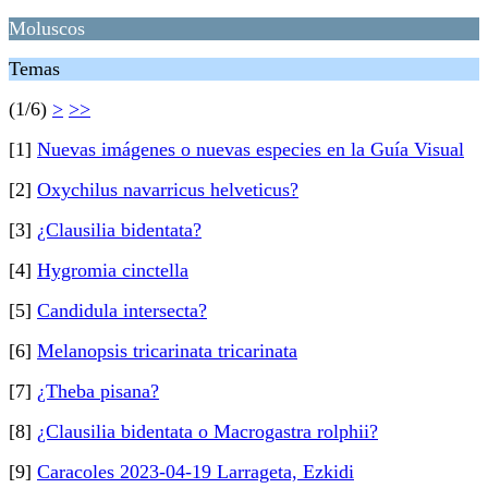
Moluscos
Temas
(1/6)
>
>>
[1]
Nuevas imágenes o nuevas especies en la Guía Visual
[2]
Oxychilus navarricus helveticus?
[3]
¿Clausilia bidentata?
[4]
Hygromia cinctella
[5]
Candidula intersecta?
[6]
Melanopsis tricarinata tricarinata
[7]
¿Theba pisana?
[8]
¿Clausilia bidentata o Macrogastra rolphii?
[9]
Caracoles 2023-04-19 Larrageta, Ezkidi