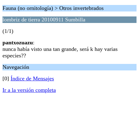
Fauna (no ornitología) > Otros invertebrados
lombriz de tierra 20100911 Sumbilla
(1/1)
pantxozuazu
:
nunca había visto una tan grande, será k hay varias
especies??
Navegación
[0]
Índice de Mensajes
Ir a la versión completa