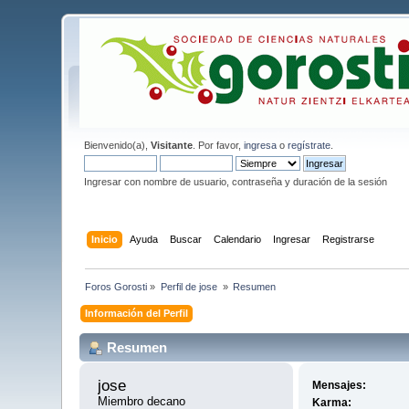
Bienvenido(a),
Visitante
. Por favor,
ingresa
o
regístrate
.
Ingresar con nombre de usuario, contraseña y duración de la sesión
Inicio
Ayuda
Buscar
Calendario
Ingresar
Registrarse
Foros Gorosti
»
Perfil de jose 
»
Resumen
Información del Perfil
Resumen
jose 
Mensajes:
Miembro decano
Karma: